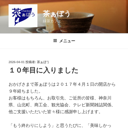
コ
ン
茶ぁぼう
テ
緑茶カフェ
ン
ツ
へ
メニュー
ス
キ
ッ
投
2026-04-01
投稿者:
茶ぁぼう
プ
稿
１０年目に入りました
日:
おかげさまで茶ぁぼうは２０１７年４月１日の開店から
９年経ちました。
お客様はもちろん、お取引先、ご近所の皆様、神奈川
県、山北町、商工会、観光協会、テレビ新聞雑誌関係、
他ご支援いただいた皆々様に感謝申し上げます。
「もう終わりにしよう」と思うたびに、「美味しかっ