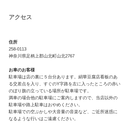
ー
シ
アクセス
ョ
ン
住所
258-0113
神奈川県足柄上郡山北町山北2767
お車のお客様
駐車場は店の裏に５台分あります。絹華豆腐店看板のあ
る交差点を入り、すぐのY字路を左に入ったところの赤い
のぼり旗の立っている場所が駐車場です。
満車の場合他の駐車場にご案内しますので、当店以外の
駐車場や路上駐車はおやめください。
駐車場での空ぶかしや大音量の音楽など、ご近所迷惑に
なるような行いはご遠慮ください。