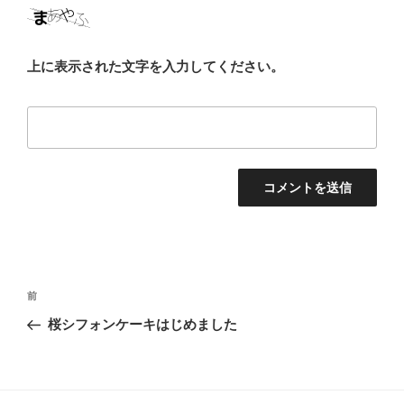
上に表示された文字を入力してください。
投
前
前
稿
の
桜シフォンケーキはじめました
ナ
投
ビ
稿
ゲ