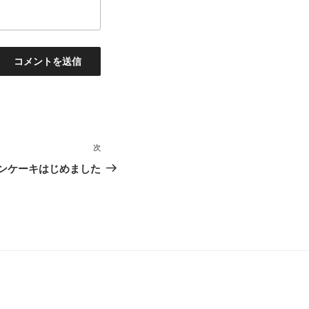
次
次
の
ンケーキはじめました
投
稿