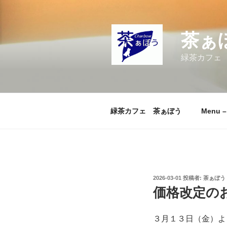
コ
ン
テ
茶ぁ
ン
ツ
緑茶カフェ
へ
ス
キ
ッ
緑茶カフェ 茶ぁぼう
Menu 
プ
投
2026-03-01
投稿者:
茶ぁぼう
稿
価格改定の
日:
３月１３日（金）よ