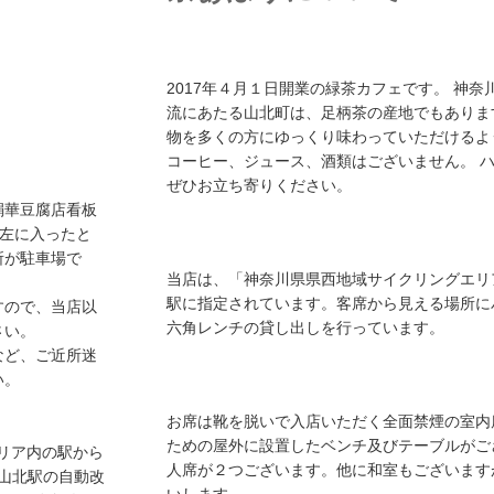
2017年４月１日開業の緑茶カフェです。 神
流にあたる山北町は、足柄茶の産地でもありま
物を多くの方にゆっくり味わっていただけるよ
コーヒー、ジュース、酒類はございません。 
ぜひお立ち寄りください。
絹華豆腐店看板
を左に入ったと
所が駐車場で
当店は、「神奈川県県西地域サイクリングエリ
駅に指定されています。客席から見える場所に
すので、当店以
六角レンチの貸し出しを行っています。
さい。
など、ご近所迷
い。
お席は靴を脱いで入店いただく全面禁煙の室内
ための屋外に設置したベンチ及びテーブルがご
エリア内の駅から
人席が２つございます。他に和室もございます
、山北駅の自動改