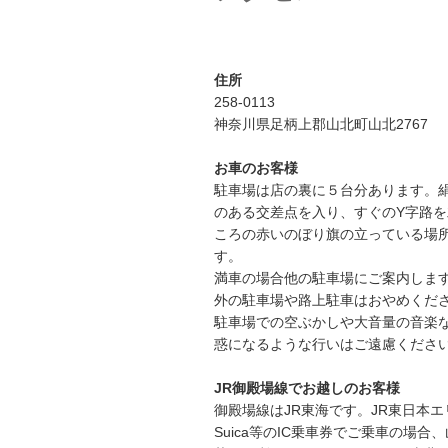
ョ
ン
住所
258-0113
神奈川県足柄上郡山北町山北2767
お車のお客様
駐車場は店の裏に５台分あります。
のある交差点を入り、すぐのY字路
ころの赤いのぼり旗の立っている場
す。
満車の場合他の駐車場にご案内しま
外の駐車場や路上駐車はおやめくだ
駐車場での空ぶかしや大音量の音楽
惑になるような行いはご遠慮くださ
JR御殿場線でお越しのお客様
御殿場線はJR東海です。JR東日本
Suica等のIC乗車券でご乗車の場合