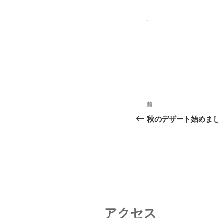
投
前
前
稿
の
秋のデザート始めま
投
ナ
稿
ビ
ゲ
ー
シ
アクセス