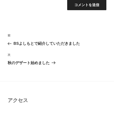
投
前
前
稿
の
BSよしもとで紹介していただきました
ナ
投
ビ
稿
次
次
ゲ
の
秋のデザート始めました
投
ー
稿
シ
ョ
ン
アクセス