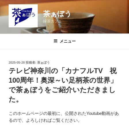
コ
ン
茶ぁぼう
テ
緑茶カフェ
ン
ツ
へ
メニュー
ス
キ
ッ
投
2025-05-28
投稿者:
茶ぁぼう
プ
稿
テレビ神奈川の「カナフルTV 祝
日:
100周年！奥深～い足柄茶の世界」
で茶ぁぼうをご紹介いただきまし
た。
このホームページの最初に、公開されたYoutube動画があ
るので、よろしければご覧ください。