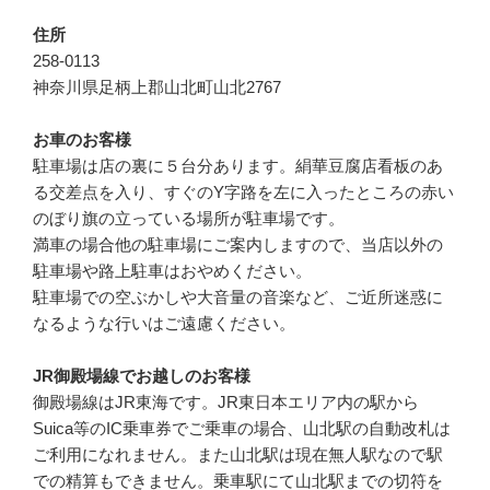
住所
258-0113
神奈川県足柄上郡山北町山北2767
お車のお客様
駐車場は店の裏に５台分あります。絹華豆腐店看板のあ
る交差点を入り、すぐのY字路を左に入ったところの赤い
のぼり旗の立っている場所が駐車場です。
満車の場合他の駐車場にご案内しますので、当店以外の
駐車場や路上駐車はおやめください。
駐車場での空ぶかしや大音量の音楽など、ご近所迷惑に
なるような行いはご遠慮ください。
JR御殿場線でお越しのお客様
御殿場線はJR東海です。JR東日本エリア内の駅から
Suica等のIC乗車券でご乗車の場合、山北駅の自動改札は
ご利用になれません。また山北駅は現在無人駅なので駅
での精算もできません。乗車駅にて山北駅までの切符を