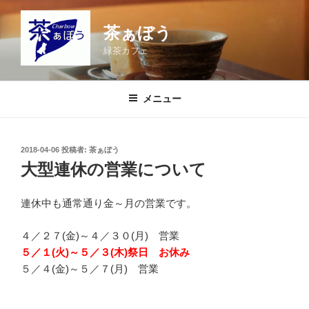
コ
ン
茶ぁぼう
テ
緑茶カフェ
ン
ツ
へ
メニュー
ス
キ
ッ
投
2018-04-06
投稿者:
茶ぁぼう
プ
稿
大型連休の営業について
日:
連休中も通常通り金～月の営業です。
４／２７(金)～４／３０(月) 営業
５／１(火)～５／３(木)祭日 お休み
５／４(金)～５／７(月) 営業