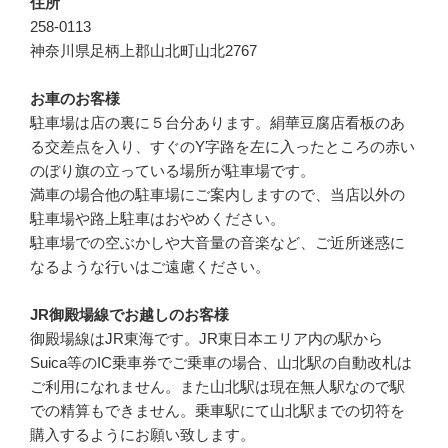
住所
258-0113
神奈川県足柄上郡山北町山北2767
お車のお客様
駐車場は店の裏に５台分あります。絹華豆腐店看板のあ
る交差点を入り、すぐのY字路を左に入ったところの赤い
のぼり旗の立っている場所が駐車場です。
満車の場合他の駐車場にご案内しますので、当店以外の
駐車場や路上駐車はおやめください。
駐車場での空ぶかしや大音量の音楽など、ご近所迷惑に
なるような行いはご遠慮ください。
JR御殿場線でお越しのお客様
御殿場線はJR東海です。JR東日本エリア内の駅から
Suica等のIC乗車券でご乗車の場合、山北駅の自動改札は
ご利用になれません。また山北駅は現在無人駅なので駅
での精算もできません。乗車駅にて山北駅までの切符を
購入するようにお願い致します。