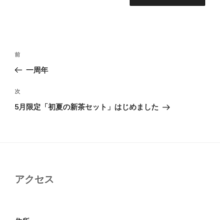
投
前
前
稿
の
一周年
ナ
投
ビ
稿
次
次
ゲ
の
5月限定「初夏の新茶セット」はじめました
投
ー
稿
シ
ョ
ン
アクセス