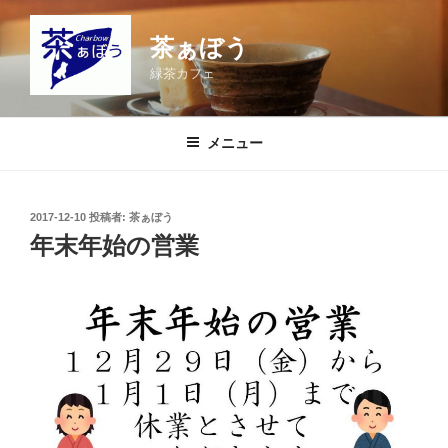
コ
ン
茶ぁぼう
テ
緑茶カフェ
ン
ツ
へ
メニュー
ス
キ
ッ
投
2017-12-10
投稿者:
茶ぁぼう
プ
稿
年末年始の営業
日: