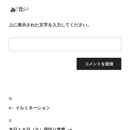
上に表示された文字を入力してください。
投
前
前
稿
の
イルミネーション
ナ
投
ビ
稿
次
次
ゲ
の
本日１６日（土）貸切り営業