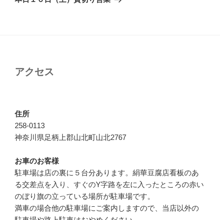
投
ー
稿
シ
ョ
ン
アクセス
住所
258-0113
神奈川県足柄上郡山北町山北2767
お車のお客様
駐車場は店の裏に５台分あります。絹華豆腐店看板のあ
る交差点を入り、すぐのY字路を左に入ったところの赤い
のぼり旗の立っている場所が駐車場です。
満車の場合他の駐車場にご案内しますので、当店以外の
駐車場や路上駐車はおやめください。