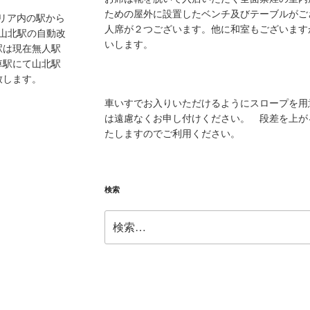
ための屋外に設置したベンチ及びテーブルがご
エリア内の駅から
人席が２つございます。他に和室もございます
、山北駅の自動改
いします。
駅は現在無人駅
車駅にて山北駅
致します。
車いすでお入りいただけるようにスロープを用
は遠慮なくお申し付けください。 段差を上が
たしますのでご利用ください。
検索
検
索: