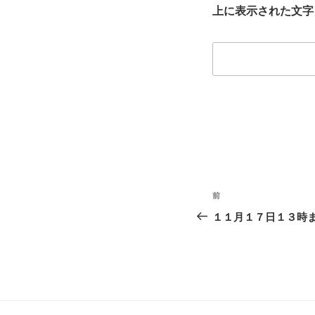
上に表示された文字
投
前
前
稿
の
１１月１７日１３時
投
ナ
稿
ビ
ゲ