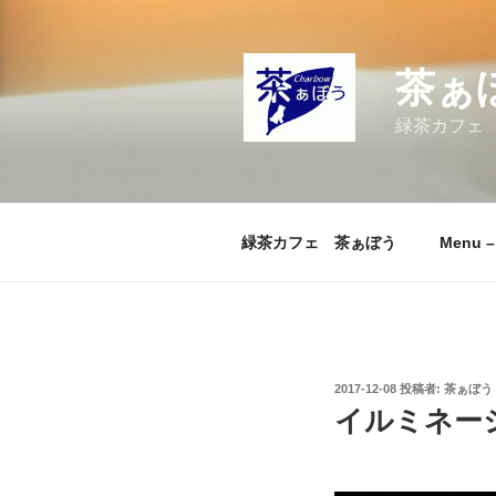
コ
ン
テ
茶ぁ
ン
ツ
緑茶カフェ
へ
ス
キ
ッ
緑茶カフェ 茶ぁぼう
Menu 
プ
投
2017-12-08
投稿者:
茶ぁぼう
稿
イルミネー
日: