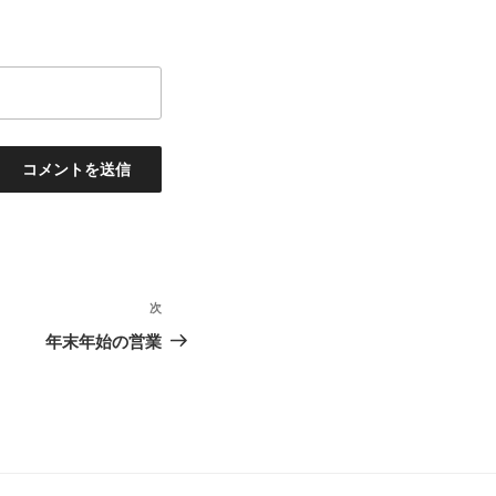
次
次
の
年末年始の営業
投
稿