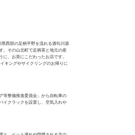
奈川県西部の足柄平野を流れる酒匂川源
す。その山北町で足柄茶と地元の産
うに、お茶にこだわったお店です。
ハイキングやサイクリングのお帰りに
ア等整備推進委員会」から自転車の
バイクラックを設置し、空気入れや
席と、ペット連れや喫煙される方の