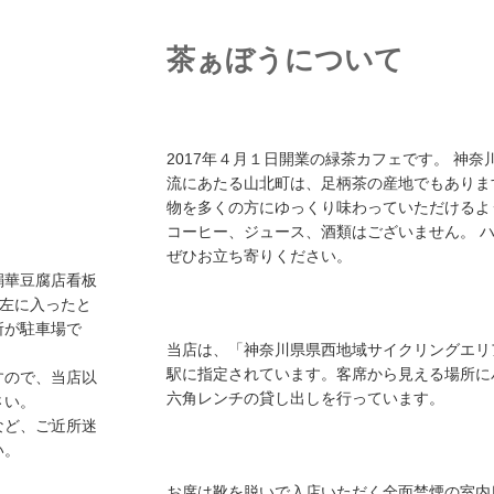
茶ぁぼうについて
2017年４月１日開業の緑茶カフェです。 神
流にあたる山北町は、足柄茶の産地でもありま
物を多くの方にゆっくり味わっていただけるよ
コーヒー、ジュース、酒類はございません。 
ぜひお立ち寄りください。
絹華豆腐店看板
を左に入ったと
所が駐車場で
当店は、「神奈川県県西地域サイクリングエリ
駅に指定されています。客席から見える場所に
すので、当店以
六角レンチの貸し出しを行っています。
さい。
など、ご近所迷
い。
お席は靴を脱いで入店いただく全面禁煙の室内