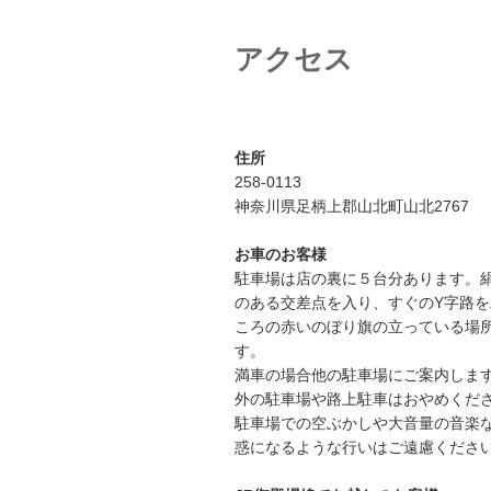
ー
シ
アクセス
ョ
ン
住所
258-0113
神奈川県足柄上郡山北町山北2767
お車のお客様
駐車場は店の裏に５台分あります。
のある交差点を入り、すぐのY字路
ころの赤いのぼり旗の立っている場
す。
満車の場合他の駐車場にご案内しま
外の駐車場や路上駐車はおやめくだ
駐車場での空ぶかしや大音量の音楽
惑になるような行いはご遠慮くださ