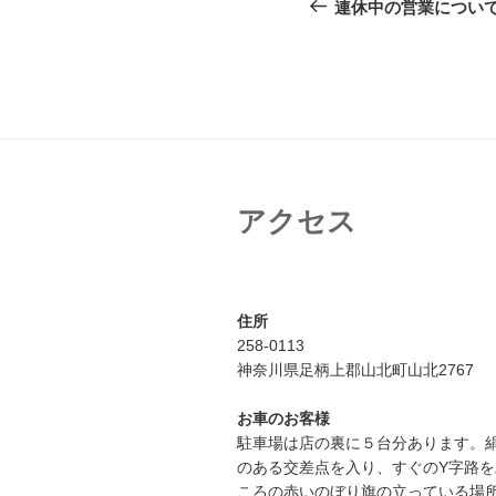
稿
の
連休中の営業につい
投
ナ
稿
ビ
ゲ
ー
シ
アクセス
ョ
ン
住所
258-0113
神奈川県足柄上郡山北町山北2767
お車のお客様
駐車場は店の裏に５台分あります。
のある交差点を入り、すぐのY字路
ころの赤いのぼり旗の立っている場