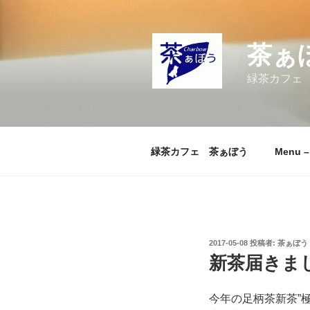
コ
ン
テ
茶ぁ
ン
ツ
緑茶カフェ
へ
ス
キ
ッ
緑茶カフェ 茶ぁぼう
Menu 
プ
投
2017-05-08
投稿者:
茶ぁぼう
稿
新茶届きま
日:
今年の足柄茶新茶”