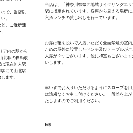
当店は、「神奈川県県西地域サイクリングエリ
駅に指定されています。客席から見える場所に
すので、当店以
六角レンチの貸し出しを行っています。
さい。
など、ご近所迷
い。
お席は靴を脱いで入店いただく全面禁煙の室内
ための屋外に設置したベンチ及びテーブルがご
エリア内の駅から
人席が２つございます。他に和室もございます
、山北駅の自動改
いします。
駅は現在無人駅
車駅にて山北駅
致します。
車いすでお入りいただけるようにスロープを用
は遠慮なくお申し付けください。 段差を上が
たしますのでご利用ください。
検索