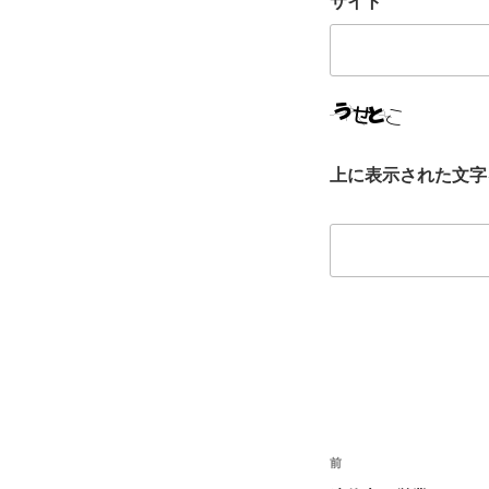
サイト
上に表示された文字
投
前
前