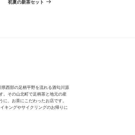
の
初夏の新茶セット
投
稿
奈川県西部の足柄平野を流れる酒匂川源
す。その山北町で足柄茶と地元の産
うに、お茶にこだわったお店です。
ハイキングやサイクリングのお帰りに