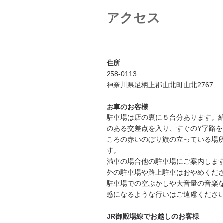
シ
アクセス
ョ
ン
住所
258-0113
神奈川県足柄上郡山北町山北2767
お車のお客様
駐車場は店の裏に５台分あります。
のある交差点を入り、すぐのY字路
ころの赤いのぼり旗の立っている場
す。
満車の場合他の駐車場にご案内しま
外の駐車場や路上駐車はおやめくだ
駐車場での空ぶかしや大音量の音楽
惑になるような行いはご遠慮くださ
JR御殿場線でお越しのお客様