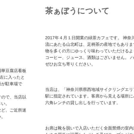
茶ぁぼうについて
2017年４月１日開業の緑茶カフェです。 神
流にあたる山北町は、足柄茶の産地でもありま
物を多くの方にゆっくり味わっていただけるよ
コーヒー、ジュース、酒類はございません。 
ぜひお立ち寄りください。
絹華豆腐店看板
を左に入ったと
所が駐車場で
当店は、「神奈川県県西地域サイクリングエリ
駅に指定されています。客席から見える場所に
すので、当店以
六角レンチの貸し出しを行っています。
さい。
など、ご近所迷
い。
お席は靴を脱いで入店いただく全面禁煙の室内