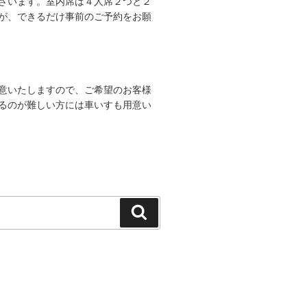
ざいます。室内席は４人席２つと２
が、できるだけ事前のご予約をお願
意いたしますので、ご希望のお客様
るのが難しい方には車いすも用意い
検
索