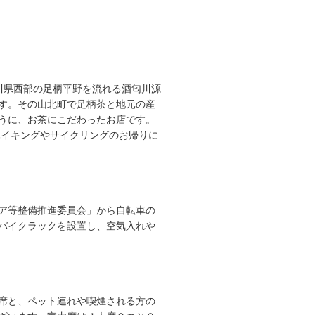
奈川県西部の足柄平野を流れる酒匂川源
す。その山北町で足柄茶と地元の産
うに、お茶にこだわったお店です。
ハイキングやサイクリングのお帰りに
ア等整備推進委員会」から自転車の
バイクラックを設置し、空気入れや
席と、ペット連れや喫煙される方の