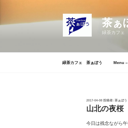
コ
ン
テ
茶ぁ
ン
ツ
緑茶カフェ
へ
ス
キ
ッ
緑茶カフェ 茶ぁぼう
Menu 
プ
投
2017-04-08
投稿者:
茶ぁぼう
稿
山北の夜桜
日:
今日は残念ながら午