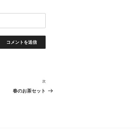
次
次
の
春のお茶セット
投
稿