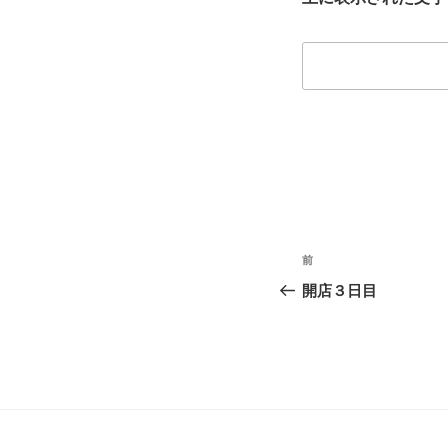
投
前
前
稿
の
開店３日目
投
ナ
稿
ビ
ゲ
ー