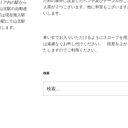
ための屋外に設置したベンチ及びテーブルがご
エリア内の駅から
人席が２つございます。他に和室もございます
、山北駅の自動改
いします。
駅は現在無人駅
車駅にて山北駅
致します。
車いすでお入りいただけるようにスロープを用
は遠慮なくお申し付けください。 段差を上が
たしますのでご利用ください。
検索
検
索: