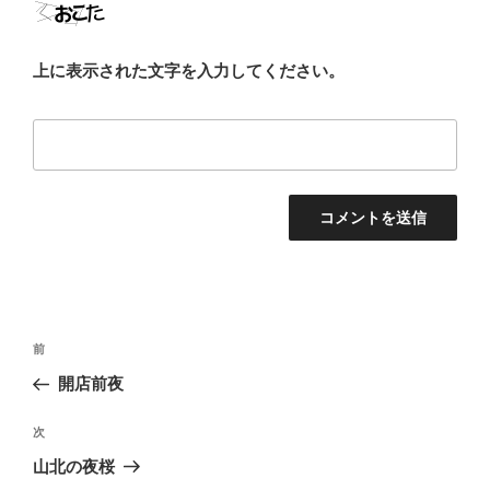
上に表示された文字を入力してください。
投
前
前
稿
の
開店前夜
ナ
投
ビ
稿
次
次
ゲ
の
山北の夜桜
投