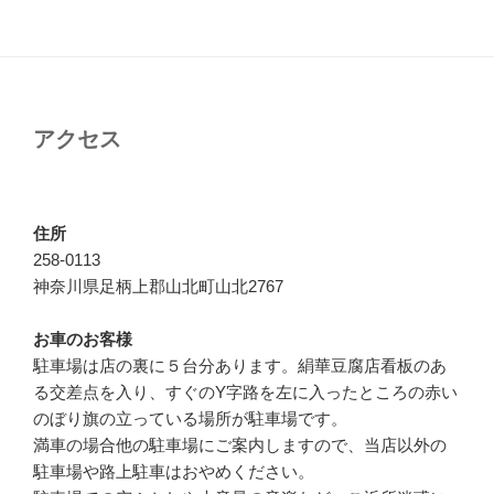
ー
稿
シ
ョ
ン
アクセス
住所
258-0113
神奈川県足柄上郡山北町山北2767
お車のお客様
駐車場は店の裏に５台分あります。絹華豆腐店看板のあ
る交差点を入り、すぐのY字路を左に入ったところの赤い
のぼり旗の立っている場所が駐車場です。
満車の場合他の駐車場にご案内しますので、当店以外の
駐車場や路上駐車はおやめください。