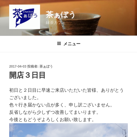
コ
ン
茶ぁぼう
テ
緑茶カフェ
ン
ツ
へ
メニュー
ス
キ
ッ
投
2017-04-03
投稿者:
茶ぁぼう
プ
稿
開店３日目
日:
初日と２日目に早速ご来店いただいた皆様、ありがとう
ございました。
色々行き届かない点が多く、申し訳ございません。
反省しながら少しずつ改善してまいります。
今後ともどうぞよろしくお願い致します。