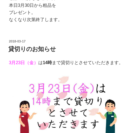
本日3月30日から粗品を
プレゼント。
なくなり次第終了します。
投
2018-03-17
稿
貸切りのお知らせ
日:
3月23日（金）
は
14時
まで貸切りとさせていただきます。