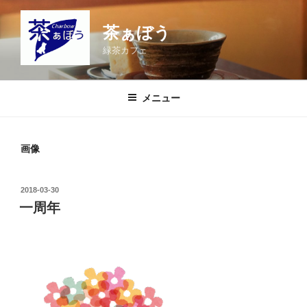
コ
ン
茶ぁぼう
テ
緑茶カフェ
ン
ツ
へ
メニュー
ス
キ
ッ
画像
プ
投
2018-03-30
稿
一周年
日: