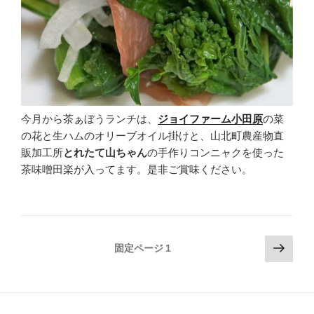
今月から茶ぁぼうランチは、
ジョイファーム小田原
の菜
の花と生ハムのオリーブオイル掛けと、山北町農産物直
販加工所
とれたて山ちゃん
の手作りコンニャクを使った
茶味噌田楽が入ってます。是非ご賞味ください。
投
次
固定ページ
1
の
稿
ペ
の
ー
ペ