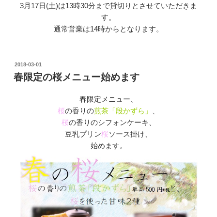
3月17日(土)は13時30分まで貸切りとさせていただきま
す。
通常営業は14時からとなります。
投
2018-03-01
稿
春限定の桜メニュー始めます
日:
春
限定メニュー、
桜
の香りの
煎茶「段かずら」
、
桜
の香りのシフォンケーキ、
豆乳プリン
桜
ソース掛け、
始めます。