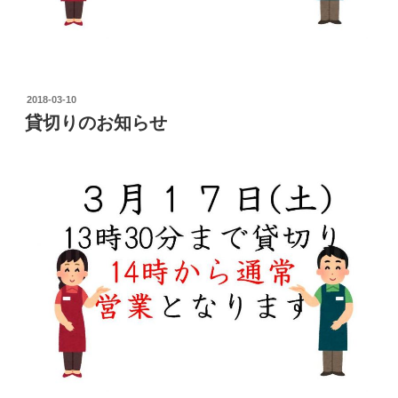
投
2018-03-10
稿
貸切りのお知らせ
日: