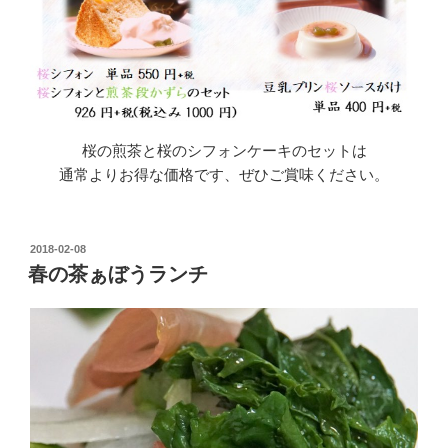
桜の煎茶と桜のシフォンケーキのセットは
通常よりお得な価格です、ぜひご賞味ください。
投
2018-02-08
稿
春の茶ぁぼうランチ
日: