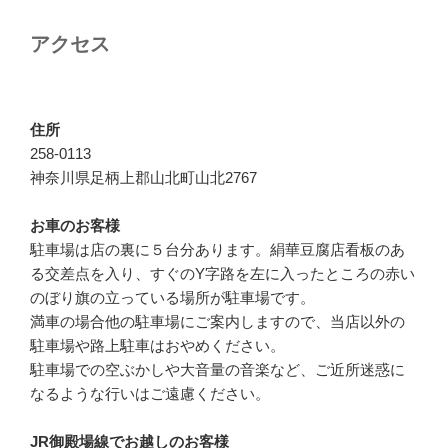
ジ
ー
ジ
アクセス
送
り
住所
258-0113
神奈川県足柄上郡山北町山北2767
お車のお客様
駐車場は店の裏に５台分あります。絹華豆腐店看板のあ
る交差点を入り、すぐのY字路を左に入ったところの赤い
のぼり旗の立っている場所が駐車場です。
満車の場合他の駐車場にご案内しますので、当店以外の
駐車場や路上駐車はおやめください。
駐車場での空ぶかしや大音量の音楽など、ご近所迷惑に
なるような行いはご遠慮ください。
JR御殿場線でお越しのお客様