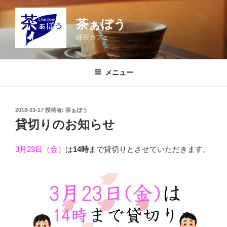
コ
ン
茶ぁぼう
テ
緑茶カフェ
ン
ツ
へ
メニュー
ス
キ
ッ
投
2018-03-17
投稿者:
茶ぁぼう
プ
稿
貸切りのお知らせ
日:
3月23日（金）
は
14時
まで貸切りとさせていただきます。