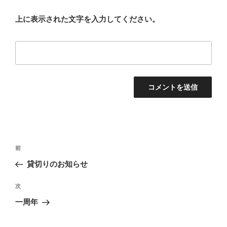
上に表示された文字を入力してください。
投
前
前
稿
の
貸切りのお知らせ
ナ
投
ビ
稿
次
次
ゲ
の
一周年
投
ー
稿