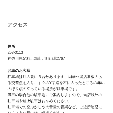
シ
ョ
ン
アクセス
住所
258-0113
神奈川県足柄上郡山北町山北2767
お車のお客様
駐車場は店の裏に５台分あります。絹華豆腐店看板のあ
る交差点を入り、すぐのY字路を左に入ったところの赤い
のぼり旗の立っている場所が駐車場です。
満車の場合他の駐車場にご案内しますので、当店以外の
駐車場や路上駐車はおやめください。
駐車場での空ぶかしや大音量の音楽など、ご近所迷惑に
なるような行いはご遠慮ください。