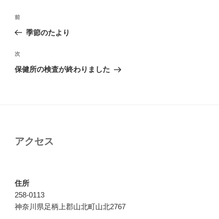
投
前
前
稿
の
季節のたより
ナ
投
ビ
稿
次
次
ゲ
の
保健所の検査が終わりました
投
ー
稿
シ
ョ
ン
アクセス
住所
258-0113
神奈川県足柄上郡山北町山北2767