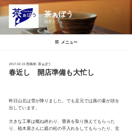
コ
ン
茶ぁぼう
テ
緑茶カフェ
ン
ツ
へ
メニュー
ス
キ
ッ
投
2017-02-15
投稿者:
茶ぁぼう
プ
稿
春近し 開店準備も大忙し
日:
昨日山北は雪が降りました。でも足元では蕗の薹が頭を
出しています。
大きな工事は概ね終わり、畳表を取り換えてもらった
り、植木屋さんに庭の松の手入れをしてもらったり、玄