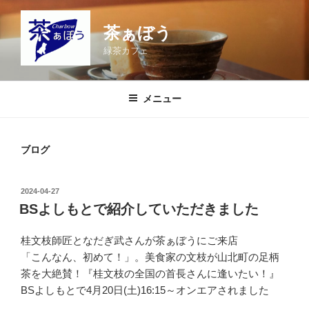
コ
ン
茶ぁぼう
テ
緑茶カフェ
ン
ツ
へ
メニュー
ス
キ
ッ
ブログ
プ
投
2024-04-27
稿
BSよしもとで紹介していただきました
日:
桂文枝師匠となだぎ武さんが茶ぁぼうにご来店
「こんなん、初めて！」。美食家の文枝が山北町の足柄
茶を大絶賛！『桂文枝の全国の首長さんに逢いたい！』
BSよしもとで4月20日(土)16:15～オンエアされました