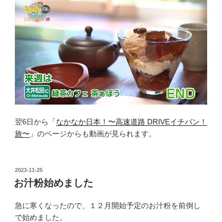
翌6日から「
なかなか日本！〜高速道路 DRIVEイチバン！
旅〜
」のページからも動画が見られます。
投
2023-11-25
稿
お汁粉始めました
日:
急に寒くなったので、１２月開始予定のお汁粉を前倒し
で始めました。