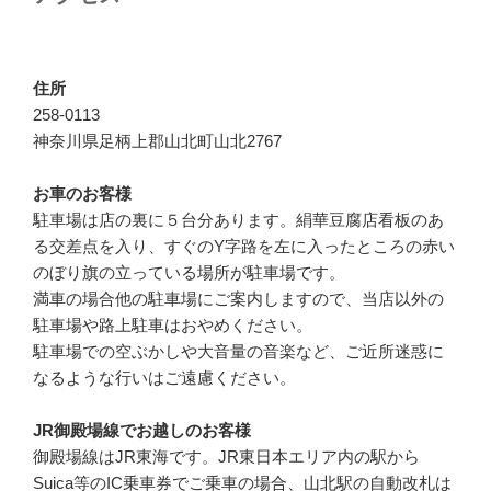
送
り
住所
258-0113
神奈川県足柄上郡山北町山北2767
お車のお客様
駐車場は店の裏に５台分あります。絹華豆腐店看板のあ
る交差点を入り、すぐのY字路を左に入ったところの赤い
のぼり旗の立っている場所が駐車場です。
満車の場合他の駐車場にご案内しますので、当店以外の
駐車場や路上駐車はおやめください。
駐車場での空ぶかしや大音量の音楽など、ご近所迷惑に
なるような行いはご遠慮ください。
JR御殿場線でお越しのお客様
御殿場線はJR東海です。JR東日本エリア内の駅から
Suica等のIC乗車券でご乗車の場合、山北駅の自動改札は