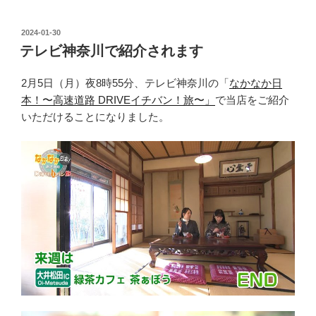
投
2024-01-30
稿
テレビ神奈川で紹介されます
日:
2月5日（月）夜8時55分、テレビ神奈川の「
なかなか日
本！〜高速道路 DRIVEイチバン！旅〜」
で当店をご紹介
いただけることになりました。