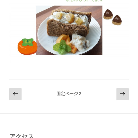
投
前
次
固定ページ
2
の
の
稿
ペ
ペ
の
ー
ー
ペ
ジ
ジ
ー
ジ
アクセス