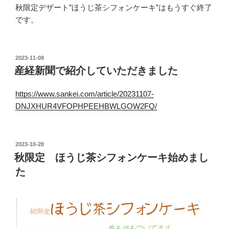
秋限定デザート”ほうじ茶シフォンケーキ”はもうすぐ終了
です。
投
2023-11-08
稿
産経新聞で紹介していただきました
日:
https://www.sankei.com/article/20231107-
DNJXHUR4VFOPHPEEHBWLGOW2FQ/
投
2023-10-28
稿
秋限定 ほうじ茶シフォンケーキ始めまし
日:
た